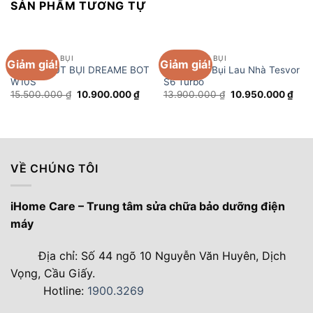
SẢN PHẨM TƯƠNG TỰ
ROBOT HÚT BỤI
ROBOT HÚT BỤI
Giảm giá!
Giảm giá!
ROBOT HÚT BỤI DREAME BOT
Robot Hút Bụi Lau Nhà Tesvor
W10S
S6 Turbo
Giá
Giá
Giá
Giá
15.500.000
₫
10.900.000
₫
13.900.000
₫
10.950.000
₫
gốc
hiện
gốc
hiện
là:
tại
là:
tại
15.500.000 ₫.
là:
13.900.000 ₫.
là:
10.900.000 ₫.
10.9
VỀ CHÚNG TÔI
iHome Care – Trung tâm sửa chữa bảo dưỡng điện
máy
Địa chỉ: Số 44 ngõ 10 Nguyễn Văn Huyên, Dịch
Vọng, Cầu Giấy.
Hotline:
1900.3269