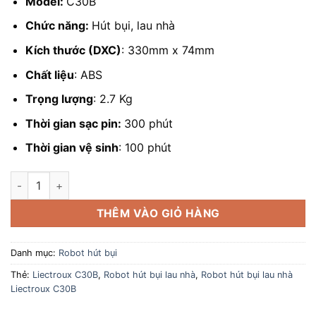
Model:
C30B
Chức năng:
Hút bụi, lau nhà
Kích thước (DXC)
: 330mm x 74mm
Chất liệu
: ABS
Trọng lượng
: 2.7 Kg
Thời gian sạc pin:
300 phút
Thời gian vệ sinh
: 100 phút
Robot hút bụi lau nhà Liectroux C30B số lượng
THÊM VÀO GIỎ HÀNG
Danh mục:
Robot hút bụi
Thẻ:
Liectroux C30B
,
Robot hút bụi lau nhà
,
Robot hút bụi lau nhà
Liectroux C30B