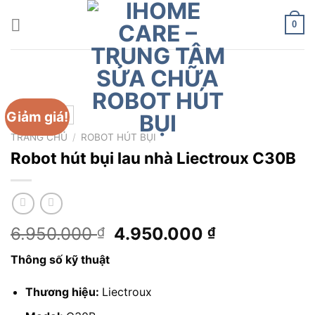
Chuyển
đến
0
nội
dung
Giảm giá!
TRANG CHỦ
/
ROBOT HÚT BỤI
Robot hút bụi lau nhà Liectroux C30B
Giá
Giá
6.950.000
4.950.000
₫
₫
gốc
hiện
Thông số kỹ thuật
là:
tại
6.950.000 ₫.
là:
Thương hiệu:
Liectroux
4.950.000 ₫