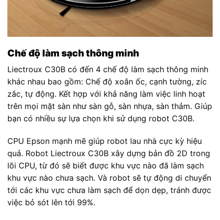
Chế độ làm sạch thông minh
Liectroux C30B có đến 4 chế độ làm sạch thông minh
khác nhau bao gồm: Chế độ xoắn ốc, cạnh tường, zíc
zắc, tự động. Kết hợp với khả năng làm việc linh hoạt
trên mọi mặt sàn như sàn gỗ, sàn nhựa, sàn thảm. Giúp
bạn có nhiều sự lựa chọn khi sử dụng robot C30B.
CPU Epson mạnh mẽ giúp robot lau nhà cực kỳ hiệu
quả. Robot Liectroux C30B xây dựng bản đồ 2D trong
lõi CPU, từ đó sẽ biết được khu vực nào đã làm sạch
khu vực nào chưa sạch. Và robot sẽ tự động di chuyển
tới các khu vực chưa làm sạch để dọn dẹp, tránh được
việc bỏ sót lên tới 99%.