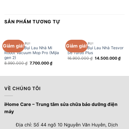
SẢN PHẨM TƯƠNG TỰ
ROBOT HÚT BỤI
ROBOT HÚT BỤI
Giảm giá!
Giảm giá!
Robot Hút Bụi Lau Nhà Mi
Robot Hút Bụi Lau Nhà Tesvor
Robot Vacuum Mop Pro (Mijia
S6 Turbo Plus
gen 2)
Giá
Giá
16.900.000
₫
14.500.000
₫
gốc
hiện
Giá
Giá
8.990.000
₫
7.700.000
₫
là:
tại
gốc
hiện
16.900.000 ₫.
là:
là:
tại
14.5
8.990.000 ₫.
là:
7.700.000 ₫.
VỀ CHÚNG TÔI
iHome Care – Trung tâm sửa chữa bảo dưỡng điện
máy
Địa chỉ: Số 44 ngõ 10 Nguyễn Văn Huyên, Dịch