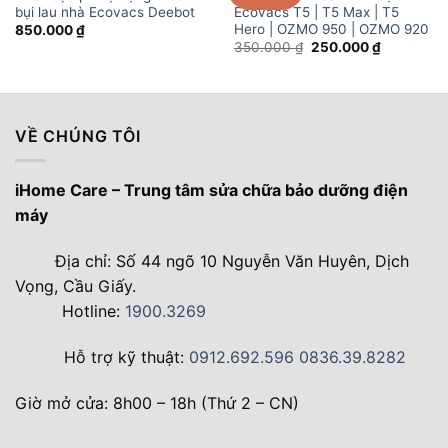
bụi lau nhà Ecovacs Deebot
Ecovacs T5 | T5 Max | T5
Hero | OZMO 950 | OZMO 920
850.000
₫
Giá
Giá
350.000
₫
250.000
₫
gốc
hiện
là:
tại
350.000 ₫.
là:
250.000 ₫
VỀ CHÚNG TÔI
iHome Care – Trung tâm sửa chữa bảo dưỡng điện
máy
Địa chỉ: Số 44 ngõ 10 Nguyễn Văn Huyên, Dịch
Vọng, Cầu Giấy.
Hotline:
1900.3269
Hỗ trợ kỹ thuật:
0912.692.596
0836.39.8282
Giờ mở cửa: 8h00 – 18h (Thứ 2 – CN)