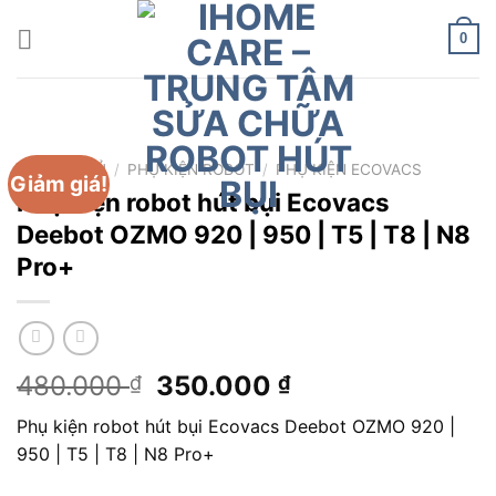
Chuyển
đến
0
nội
dung
TRANG CHỦ
/
PHỤ KIỆN ROBOT
/
PHỤ KIỆN ECOVACS
Giảm giá!
Phụ kiện robot hút bụi Ecovacs
Deebot OZMO 920 | 950 | T5 | T8 | N8
Pro+
Giá
Giá
480.000
350.000
₫
₫
gốc
hiện
Phụ kiện robot hút bụi Ecovacs Deebot OZMO 920 |
là:
tại
950 | T5 | T8 | N8 Pro+
480.000 ₫.
là:
350.000 ₫.