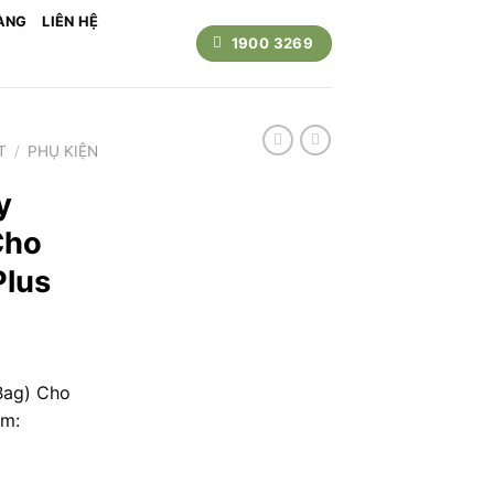
ÀNG
LIÊN HỆ
1900 3269
T
/
PHỤ KIỆN
y
Cho
Plus
Bag) Cho
ồm: