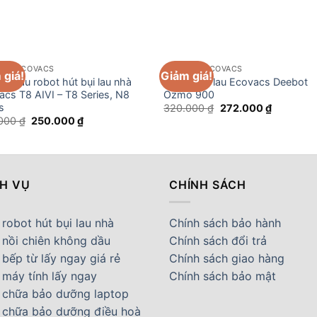
IỆN ECOVACS
PHỤ KIỆN ECOVACS
 giá!
Giảm giá!
ăn lau robot hút bụi lau nhà
Hộp khăn lau Ecovacs Deebot
acs T8 AIVI – T8 Series, N8
Ozmo 900
s
Giá
Giá
320.000
₫
272.000
₫
gốc
hiện
Giá
Giá
.000
₫
250.000
₫
là:
tại
gốc
hiện
320.000 ₫.
là:
là:
tại
272.000 
320.000 ₫.
là:
250.000 ₫.
CH VỤ
CHÍNH SÁCH
robot hút bụi lau nhà
Chính sách bảo hành
 nồi chiên không dầu
Chính sách đổi trả
bếp từ lấy ngay giá rẻ
Chính sách giao hàng
 máy tính lấy ngay
Chính sách bảo mật
 chữa bảo dưỡng laptop
 chữa bảo dưỡng điều hoà