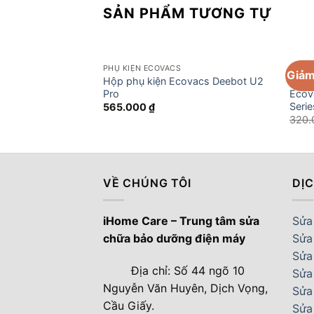
SẢN PHẨM TƯƠNG TỰ
PHỤ KIỆN ECOVACS
PHỤ K
Giảm
Hộp phụ kiện Ecovacs Deebot U2
Đế kh
Pro
Ecov
Serie
565.000
₫
320
VỀ CHÚNG TÔI
DỊ
iHome Care – Trung tâm sửa
Sửa 
chữa bảo dưỡng điện máy
Sửa
Sửa 
Địa chỉ: Số 44 ngõ 10
Sửa
Nguyễn Văn Huyên, Dịch Vọng,
Sửa
Cầu Giấy.
Sửa