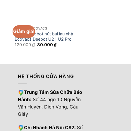
PHỤ KIỆN ECOVACS
PHỤ KIỆN ECOVACS
Giảm giá!
Khăn lau robot hút bụi lau nhà
Hộp phụ kiện Ecov
Ecovacs Deebot U2 | U2 Pro
Ozmo 920/950/T8/T
Giá
Giá
120.000
₫
80.000
₫
565.000
₫
gốc
hiện
là:
tại
120.000 ₫.
là:
₫.
80.000 ₫.
HỆ THỐNG CỬA HÀNG
Trung Tâm Sửa Chữa Bảo
Hành:
Số 44 ngõ 10 Nguyễn
Văn Huyên, Dịch Vọng, Cầu
Giấy
Chi Nhánh Hà Nội CS2:
Số