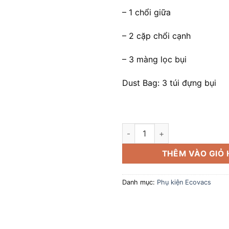
– 1 chổi giữa
– 2 cặp chổi cạnh
– 3 màng lọc bụi
Dust Bag: 3 túi đựng bụi
Phụ Kiện (Buddy Kit+Dust Bag
THÊM VÀO GIỎ
Danh mục:
Phụ kiện Ecovacs