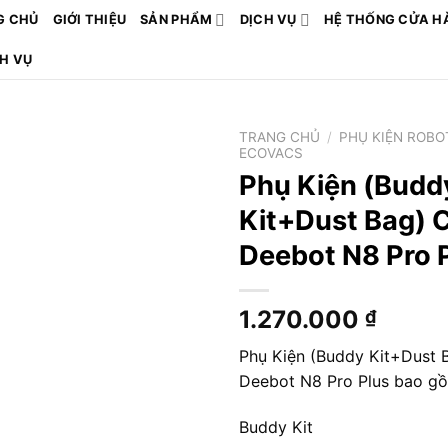
G CHỦ
GIỚI THIỆU
SẢN PHẨM
DỊCH VỤ
HỆ THỐNG CỬA H
CH VỤ
TRANG CHỦ
/
PHỤ KIỆN ROBO
ECOVACS
Phụ Kiện (Budd
Kit+Dust Bag) 
Deebot N8 Pro 
1.270.000
₫
Phụ Kiện (Buddy Kit+Dust 
Deebot N8 Pro Plus bao g
Buddy Kit