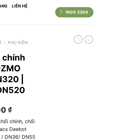
ÀNG
LIÊN HỆ
1900 3269
T
/
PHỤ KIỆN
 chính
OZMO
N320 |
 DN520
Giá
00
₫
hiện
hổi chính, chổi
tại
acs Deebot
0 ₫.
là:
 / DN36/ DN55