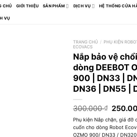
G CHỦ
GIỚI THIỆU
SẢN PHẨM
DỊCH VỤ
HỆ THỐNG CỬA H
CH VỤ
TRANG CHỦ
/
PHỤ KIỆN ROBO
ECOVACS
Nắp bảo vệ chổi
dòng DEEBOT 
900 | DN33 | D
DN36 | DN55 |
Giá
300.000
250.0
₫
gốc
Phụ kiện Nắp chặn, giá đỡ c
là:
cuốn cho dòng Robot Ecov
300.00
OZMO 900/ DN33 / DN320