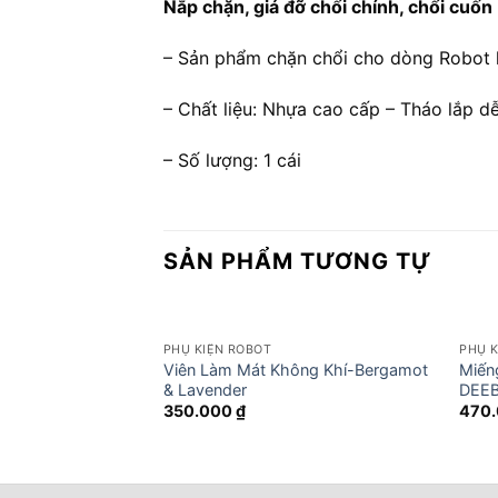
Nắp chặn, giá đỡ chổi chính, chổi c
– Sản phẩm chặn chổi cho dòng Robot
– Chất liệu: Nhựa cao cấp – Tháo lắp d
– Số lượng: 1 cái
SẢN PHẨM TƯƠNG TỰ
PHỤ KIỆN ROBOT
PHỤ K
Viên Làm Mát Không Khí-Bergamot
Miến
& Lavender
DEEB
350.000
₫
470