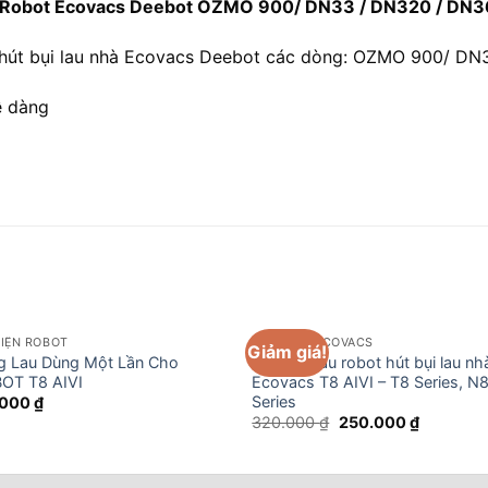
uốn Robot Ecovacs Deebot OZMO 900/ DN33 / DN320 / DN
 hút bụi lau nhà Ecovacs Deebot các dòng: OZMO 900/ D
ễ dàng
IỆN ROBOT
PHỤ KIỆN ECOVACS
Giảm giá!
g Lau Dùng Một Lần Cho
Đế khăn lau robot hút bụi lau nh
OT T8 AIVI
Ecovacs T8 AIVI – T8 Series, N
Series
.000
₫
Giá
Giá
320.000
₫
250.000
₫
gốc
hiện
là:
tại
320.000 ₫.
là:
250.000 