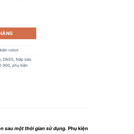
250.000 ₫.
DEEBOT OZMO 900 | DN33 | DN320 | DN36 | DN55 | DN520 số lượ
 HÀNG
kiện robot
0
,
DN55
,
Nắp bảo
O 900
,
phụ kiện
n sau một thời gian sử dụng.
Phụ kiện