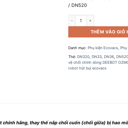
/ DN520
Nắp bảo vệ chổi chính dòng 
THÊM VÀO GIỎ
Danh mục:
Phụ kiện Ecovacs
,
Phụ 
Thẻ:
DN320
,
DN33
,
DN36
,
DN52
vệ chổi chính dòng DEEBOT OZM
robot hút bụi ecovacs
 chính hãng, thay thế nắp chổi cuốn (chổi giữa) bị hao mò