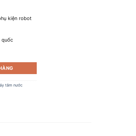
hụ kiện robot
n quốc
211W số lượng
 HÀNG
áy tăm nước