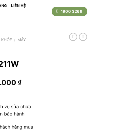
ÀNG
LIÊN HỆ
1900 3269
 KHỎE
/
MÁY
1211W
Giá
0.000
₫
hiện
tại
.000 ₫.
là:
ch vụ sửa chữa
1.690.000 ₫.
ạn bảo hành
khách hàng mua