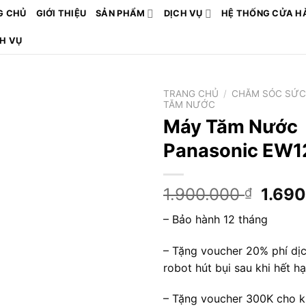
G CHỦ
GIỚI THIỆU
SẢN PHẨM
DỊCH VỤ
HỆ THỐNG CỬA H
CH VỤ
TRANG CHỦ
/
CHĂM SÓC SỨC
TĂM NƯỚC
Máy Tăm Nước
Panasonic EW
Giá
1.900.000
1.69
₫
gốc
– Bảo hành 12 tháng
là:
1.900
– Tặng voucher 20% phí dị
robot hút bụi sau khi hết h
– Tặng voucher 300K cho 