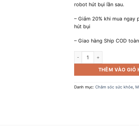
robot hút bụi lần sau.
– Giảm 20% khi mua ngay p
hút bụi
– Giao hàng Ship COD toà
Máy Tăm Nước Panasonic EW1
THÊM VÀO GIỎ
Danh mục:
Chăm sóc sức khỏe
,
M