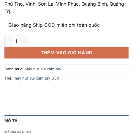
Phú Thọ, Vinh, Sơn La, Vĩnh Phúc, Quảng Bình, Quảng
Trị…
– Giao hàng Ship COD miễn phí toàn quốc
Máy Hút Bụi Cầm Tay Không Dây Easine ILife G80 số lượng
THÊM VÀO GIỎ HÀNG
Danh mục:
Máy hút bụi cầm tay
Thẻ:
máy hút bụi cầm tay G80
MÔ TẢ
ĐÁNH GIÁ (0)