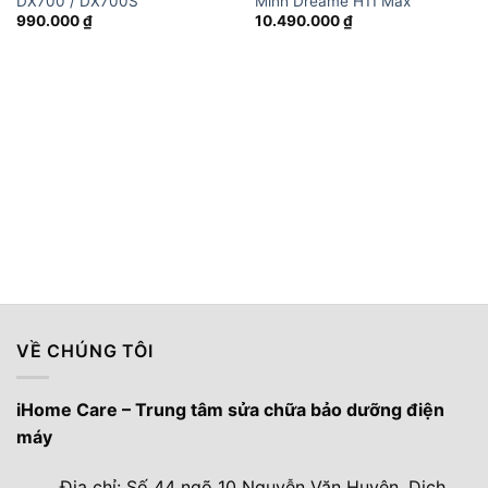
DX700 / DX700S
Minh Dreame H11 Max
990.000
₫
10.490.000
₫
VỀ CHÚNG TÔI
iHome Care – Trung tâm sửa chữa bảo dưỡng điện
máy
Địa chỉ: Số 44 ngõ 10 Nguyễn Văn Huyên, Dịch