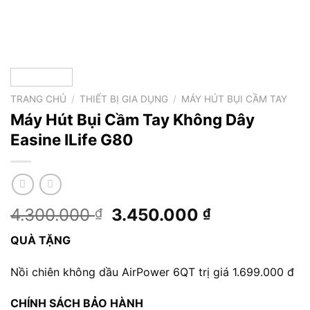
TRANG CHỦ
/
THIẾT BỊ GIA DỤNG
/
MÁY HÚT BỤI CẦM TAY
Máy Hút Bụi Cầm Tay Không Dây
Easine ILife G80
Giá
Giá
4.300.000
3.450.000
₫
₫
gốc
hiện
QUÀ TẶNG
là:
tại
4.300.000 ₫.
là:
Nồi chiên không dầu AirPower 6QT trị giá 1.699.000 đ
3.450.000 ₫
CHÍNH SÁCH BẢO HÀNH