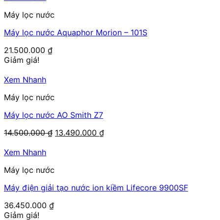
Máy lọc nước
Máy lọc nước Aquaphor Morion – 101S
21.500.000
₫
Giảm giá!
Xem Nhanh
Máy lọc nước
Máy lọc nước AO Smith Z7
Giá
Giá
14.500.000
₫
13.490.000
₫
gốc
hiện
là:
tại
Xem Nhanh
14.500.000 ₫.
là:
Máy lọc nước
13.490.000 ₫.
Máy điện giải tạo nước ion kiềm Lifecore 9900SF
36.450.000
₫
Giảm giá!