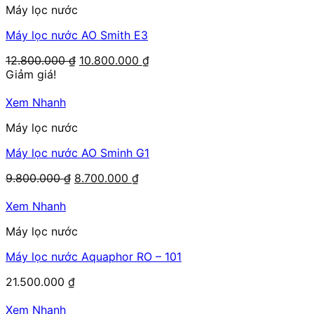
Máy lọc nước
Máy lọc nước AO Smith E3
Giá
Giá
12.800.000
₫
10.800.000
₫
gốc
hiện
Giảm giá!
là:
tại
12.800.000 ₫.
là:
Xem Nhanh
10.800.000 ₫.
Máy lọc nước
Máy lọc nước AO Sminh G1
Giá
Giá
9.800.000
₫
8.700.000
₫
gốc
hiện
là:
tại
Xem Nhanh
9.800.000 ₫.
là:
Máy lọc nước
8.700.000 ₫.
Máy lọc nước Aquaphor RO – 101
21.500.000
₫
Xem Nhanh