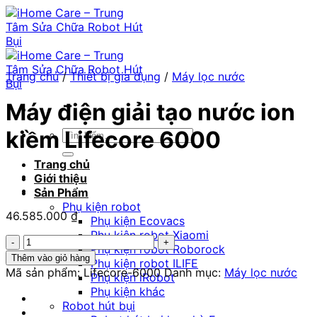
Chuyển
đến
nội
dung
Trang chủ
/
Thiết bị gia dụng
/
Máy lọc nước
Máy điện giải tạo nước ion
kiềm Lifecore 6000
Tìm
kiếm:
Trang chủ
Giới thiệu
Sản Phẩm
Phụ kiện robot
46.585.000
₫
Phụ kiện Ecovacs
Phụ kiện robot Xiaomi
Máy
Phụ kiện robot Roborock
điện
Thêm vào giỏ hàng
Phụ kiện robot ILIFE
giải
Mã sản phẩm:
Lifecore-6000
Danh mục:
Máy lọc nước
Phụ kiện iRobot
tạo
Phụ kiện khác
nước
Robot hút bụi
ion