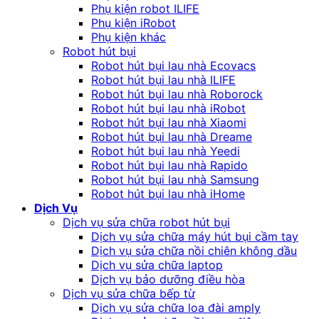
Phụ kiện robot ILIFE
Phụ kiện iRobot
Phụ kiện khác
Robot hút bụi
Robot hút bụi lau nhà Ecovacs
Robot hút bụi lau nhà ILIFE
Robot hút bụi lau nhà Roborock
Robot hút bụi lau nhà iRobot
Robot hút bụi lau nhà Xiaomi
Robot hút bụi lau nhà Dreame
Robot hút bụi lau nhà Yeedi
Robot hút bụi lau nhà Rapido
Robot hút bụi lau nhà Samsung
Robot hút bụi lau nhà iHome
Dịch Vụ
Dịch vụ sửa chữa robot hút bụi
Dịch vụ sửa chữa máy hút bụi cầm tay
Dịch vụ sửa chữa nồi chiên không dầu
Dịch vụ sửa chữa laptop
Dịch vụ bảo dưỡng điều hòa
Dịch vụ sửa chữa bếp từ
Dịch vụ sửa chữa loa đài amply