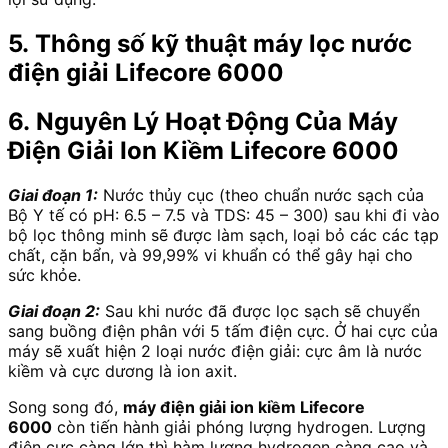
5. Thông số kỹ thuật máy lọc nước
điện giải Lifecore 6000
6. Nguyên Lý Hoạt Động Của Máy
Điện Giải Ion Kiềm Lifecore 6000
Giai đoạn 1:
Nước thủy cục (theo chuẩn nước sạch của
Bộ Y tế có pH: 6.5 – 7.5 và TDS: 45 – 300) sau khi đi vào
bộ lọc thông minh sẽ được làm sạch, loại bỏ các các tạp
chất, cặn bẩn, và 99,99% vi khuẩn có thể gây hại cho
sức khỏe.
Giai đoạn 2:
Sau khi nước đã được lọc sạch sẽ chuyển
sang buồng điện phân với 5 tấm điện cực. Ở hai cực của
máy sẽ xuất hiện 2 loại nước điện giải: cực âm là nước
kiềm và cực dương là ion axit.
Song song đó,
máy điện giải ion kiềm Lifecore
6000
còn tiến hành giải phóng lượng hydrogen. Lượng
điện cực càng lớn thì hàm lượng hydrogen càng cao và