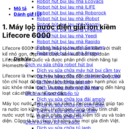
Robot hút bụi lau nhà Ecovacs
kiềm
Robot hút bụi lau nhà ILIFE
Mô tả
Lifecore
Robot hút bụi lau nhà Roborock
Đánh giá (0)
6000
Robot hút bụi lau nhà iRobot
số
Robot hút bụi lau nhà Xiaomi
1. Máy lọc nước điện giải ion kiềm
lượng
Robot hút bụi lau nhà Dreame
Lifecore 6000
Robot hút bụi lau nhà Yeedi
Robot hút bụi lau nhà Rapido
Robot hút bụi lau nhà Samsung
Lifecore 6000 là dòng máy lọc nước ion kiềm với thiết
Robot hút bụi lau nhà iHome
kế nhỏ gọn, đẹp mắt được sản xuất bởi tập đoàn
Dịch Vụ
Lifecore Hàn Quốc và được phân phối chính hãng tại
Dịch vụ sửa chữa robot hút bụi
iHomestore.
Dịch vụ sửa chữa máy hút bụi cầm tay
Lifecore là thương hiệu hàng đầu đến từ Hàn Quốc với
Dịch vụ sửa chữa nồi chiên không dầu
tôn chỉ hoạt động “tận tâm đóng góp cho hạnh phúc và
Dịch vụ sửa chữa laptop
sức khỏe nhân loại”. Thương hiệu này đã mang đến hàng
Dịch vụ bảo dưỡng điều hòa
loạt các thiết bị y tế cao cấp.
Dịch vụ sửa chữa bếp từ
Dịch vụ sửa chữa loa đài amply
Máy lọc nước điện giải ion kiềm Lifecore 6000 giúp tạo
Dịch vụ sửa chữa nồi cơm điện
ra nước ion kiềm giàu Hydrogen cùng nhiều tính chất
Dịch vụ sửa chữa quạt điện
nước vượt trội, là giải pháp giúp tiết kiệm tối ưu và toàn
Dịch vụ sửa chữa tivi
diện. Cũng là lựa chọn lý tưởng cho mọi gia đình Việt.
Dịch vụ thay lõi lọc nước
Dịch vụ sửa chữa tủ lạnh