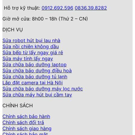
Hỗ trợ kỹ thuật:
0912.692.596
0836.39.8282
Giờ mở cửa: 8h00 – 18h (Thứ 2 – CN)
DỊCH VỤ
Sửa robot hút bụi lau nhà
Sửa nồi chiên không dầu
Sửa bếp từ lấy ngay giá rẻ
Sửa máy tính lấy ngay
Sửa chữa bảo dưỡng laptop
Sửa chữa bảo dưỡng điều hoà
Sửa chữa bảo dưỡng tủ lạnh
Lắp đặt camera tại Hà Nội
Sửa chữa bảo dưỡng máy lọc nước
Sửa chữa máy hút bụi cầm tay
CHÍNH SÁCH
Chính sách bảo hành
Chính sách đổi trả
Chính sách giao hàng
Chính sách bảo mật