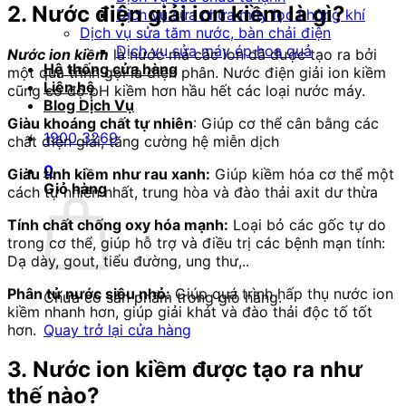
2. Nước điện giải ion kiềm là gì?
Dịch vụ sửa chữa máy lọc không khí
Dịch vụ sửa tăm nước, bàn chải điện
Dịch vụ sửa máy ép hoa quả
Nước ion kiềm
là nước mà các ion đã được tạo ra bởi
Hệ thống cửa hàng
một quá trình gọi là điện phân. Nước điện giải ion kiềm
Liên hệ
cũng có độ pH kiềm hơn hầu hết các loại nước máy.
Blog Dịch Vụ
Giàu khoáng chất tự nhiên
: Giúp cơ thể cân bằng các
1900 3269
chất điện giải, tăng cường hệ miễn dịch
0
Giàu tính kiềm như rau xanh:
Giúp kiềm hóa cơ thể một
Giỏ hàng
cách tự nhiên nhất, trung hòa và đào thải axit dư thừa
Tính chất chống oxy hóa mạnh:
Loại bỏ các gốc tự do
trong cơ thể, giúp hỗ trợ và điều trị các bệnh mạn tính:
Dạ dày, gout, tiểu đường, ung thư,..
Phân tử nước siêu nhỏ:
Giúp quá trình hấp thụ nước ion
Chưa có sản phẩm trong giỏ hàng.
kiềm nhanh hơn, giúp giải khát và đào thải độc tố tốt
hơn.
Quay trở lại cửa hàng
3. Nước ion kiềm được tạo ra như
thế nào?