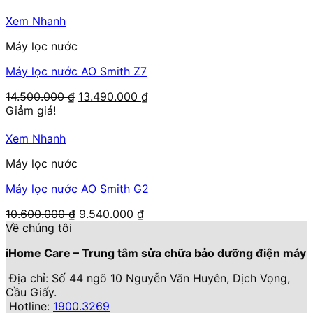
Xem Nhanh
Máy lọc nước
Máy lọc nước AO Smith Z7
Giá
Giá
14.500.000
₫
13.490.000
₫
gốc
hiện
Giảm giá!
là:
tại
14.500.000 ₫.
là:
Xem Nhanh
13.490.000 ₫.
Máy lọc nước
Máy lọc nước AO Smith G2
Giá
Giá
10.600.000
₫
9.540.000
₫
gốc
hiện
Về chúng tôi
là:
tại
iHome Care – Trung tâm sửa chữa bảo dưỡng điện máy
10.600.000 ₫.
là:
9.540.000 ₫.
Địa chỉ: Số 44 ngõ 10 Nguyễn Văn Huyên, Dịch Vọng,
Cầu Giấy.
Hotline:
1900.3269