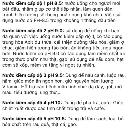
Nước kiềm cấp độ 1 pH 8.5:
nước uống cho người mới
bắt đầu, nhằm giúp cơ thể tiếp nhận, làm quen dần,
tránh hiện tượng sôi bụng hoặc bụng khó chịu. Việc sử
dụng nước có PH-8.5 trong khoảng 1 tháng đầu tiên.
Nước kiềm cấp độ 2 pH 9.0:
sử dụng để uống khi bạn
đã quen với việc uống nước kiềm cấp độ 1, có tác dụng
trung hòa Axit dư thừa, cải thiện đường tiêu hóa, giảm ợ
chua, giảm hiện tượng táo bón, ăn không tiêu, ngủ ngon
hơn. Nước kiềm có pH 9.0 có tác dụng làm mềm chất xơ
trong thực phẩm như thịt, gạo, sử dụng để nấu cơm, hạt
cơm sẽ xốp, mềm và tăng vị ngọt tự nhiên.
Nước kiềm cấp độ 3 pH 9.5:
Dùng để nấu canh, luộc rau,
hầm, giúp món ăn ngon hơn, giữ nguyên hàm lượng
Vitamin. Hỗ trợ các bệnh mãn tính như: dạ dày, gút, mỡ
máu, tiểu đường, ung thư,…
Nước kiềm cấp độ 4 pH 10:
Dùng để pha trà, cafe. Giúp
chiết xuất được các tinh chất trong trà và cafe.
Nước kiềm cấp độ 5 pH 10.5:
Dùng để làm sạch, loại bỏ
hóa chất trên rau quả, thịt cá, gạo.