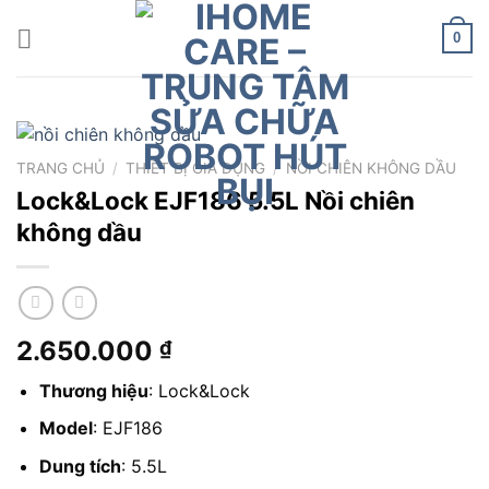
Chuyển
đến
0
nội
dung
TRANG CHỦ
/
THIẾT BỊ GIA DỤNG
/
NỒI CHIÊN KHÔNG DẦU
Lock&Lock EJF186 5.5L Nồi chiên
không dầu
2.650.000
₫
Thương hiệu
: Lock&Lock
Model
: EJF186
Dung tích
: 5.5L