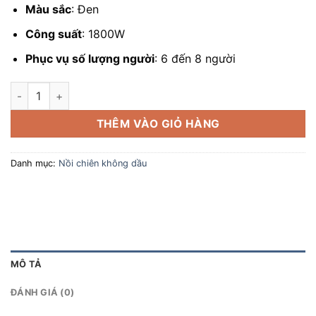
Màu sắc
: Đen
Công suất
: 1800W
Phục vụ số lượng người
: 6 đến 8 người
Lock&Lock EJF186 5.5L Nồi chiên không dầu số lượng
THÊM VÀO GIỎ HÀNG
Danh mục:
Nồi chiên không dầu
MÔ TẢ
ĐÁNH GIÁ (0)