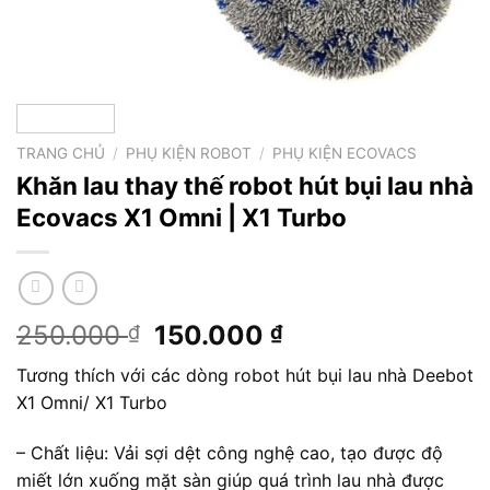
TRANG CHỦ
/
PHỤ KIỆN ROBOT
/
PHỤ KIỆN ECOVACS
Khăn lau thay thế robot hút bụi lau nhà
Ecovacs X1 Omni | X1 Turbo
Giá
Giá
250.000
150.000
₫
₫
gốc
hiện
Tương thích với các dòng robot hút bụi lau nhà Deebot
là:
tại
X1 Omni/ X1 Turbo
250.000 ₫.
là:
150.000 ₫.
– Chất liệu: Vải sợi dệt công nghệ cao, tạo được độ
miết lớn xuống mặt sàn giúp quá trình lau nhà được