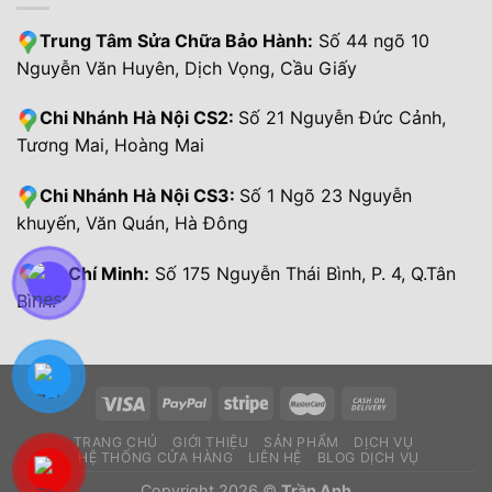
Trung Tâm Sửa Chữa Bảo Hành:
Số 44 ngõ 10
Nguyễn Văn Huyên, Dịch Vọng, Cầu Giấy
Chi Nhánh Hà Nội CS2:
Số 21 Nguyễn Đức Cảnh,
Tương Mai, Hoàng Mai
Chi Nhánh Hà Nội CS3:
Số 1 Ngõ 23 Nguyễn
khuyến, Văn Quán, Hà Đông
Hồ Chí Minh:
Số 175 Nguyễn Thái Bình, P. 4, Q.Tân
Bình.
TRANG CHỦ
GIỚI THIỆU
SẢN PHẨM
DỊCH VỤ
HỆ THỐNG CỬA HÀNG
LIÊN HỆ
BLOG DỊCH VỤ
Copyright 2026 ©
Trần Anh