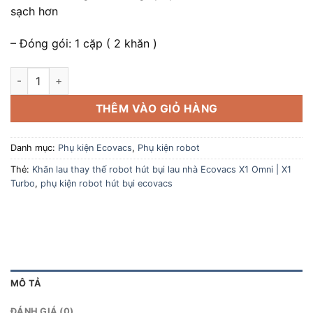
sạch hơn
– Đóng gói: 1 cặp ( 2 khăn )
Khăn lau thay thế robot hút bụi lau nhà Ecovacs X1 Omni | X1 
THÊM VÀO GIỎ HÀNG
Danh mục:
Phụ kiện Ecovacs
,
Phụ kiện robot
Thẻ:
Khăn lau thay thế robot hút bụi lau nhà Ecovacs X1 Omni | X1
Turbo
,
phụ kiện robot hút bụi ecovacs
MÔ TẢ
ĐÁNH GIÁ (0)