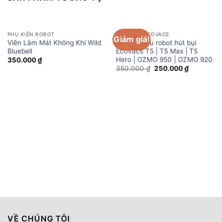
PHỤ KIỆN ROBOT
PHỤ KIỆN ECOVACS
Giảm giá!
Viên Làm Mát Không Khí Wild
Đế khăn lau robot hút bụi
Bluebell
Ecovacs T5 | T5 Max | T5
Hero | OZMO 950 | OZMO 920
350.000
₫
Giá
Giá
350.000
₫
250.000
₫
gốc
hiện
là:
tại
350.000 ₫.
là:
250.000 ₫
VỀ CHÚNG TÔI