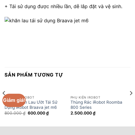
+ Tái sử dụng được nhiều lần, dễ lắp đặt và vệ sinh.
SẢN PHẨM TƯƠNG TỰ
PHỤ KIỆN IROBOT
PHỤ KIỆN IROBOT
Giảm giá!
Hộp 2 Khăn Lau Ướt Tái Sử
Thùng Rác iRobot Roomba
Dụng iRobot Braava jet m6
800 Series
Giá
Giá
800.000
₫
600.000
₫
2.500.000
₫
gốc
hiện
là:
tại
800.000 ₫.
là:
600.000 ₫.