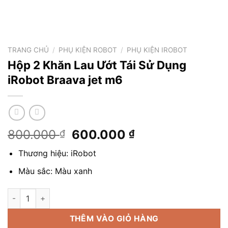
TRANG CHỦ
/
PHỤ KIỆN ROBOT
/
PHỤ KIỆN IROBOT
Hộp 2 Khăn Lau Ướt Tái Sử Dụng
iRobot Braava jet m6
Giá
Giá
800.000
600.000
₫
₫
gốc
hiện
Thương hiệu: iRobot
là:
tại
800.000 ₫.
là:
Màu sắc: Màu xanh
600.000 ₫.
Hộp 2 Khăn Lau Ướt Tái Sử Dụng iRobot Braava jet m6 số lượn
THÊM VÀO GIỎ HÀNG