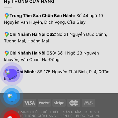
HỆ THỐNG CỬA HÀNG
Trung Tâm Sửa Chữa Bảo Hành:
Số 44 ngõ 10
Nguyễn Văn Huyên, Dịch Vọng, Cầu Giấy
Chi Nhánh Hà Nội CS2:
Số 21 Nguyễn Đức Cảnh,
Tương Mai, Hoàng Mai
Chi Nhánh Hà Nội CS3:
Số 1 Ngõ 23 Nguyễn
khuyến, Văn Quán, Hà Đông
Hồ Chí Minh:
Số 175 Nguyễn Thái Bình, P. 4, Q.Tân
Bình.
TRANG CHỦ
GIỚI THIỆU
SẢN PHẨM
DỊCH VỤ
HỆ THỐNG CỬA HÀNG
LIÊN HỆ
BLOG DỊCH VỤ