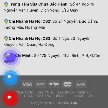
Trung Tâm Sửa Chữa Bảo Hành:
Số 44 ngõ 10
Nguyễn Văn Huyên, Dịch Vọng, Cầu Giấy
Chi Nhánh Hà Nội CS2:
Số 21 Nguyễn Đức Cảnh,
Tương Mai, Hoàng Mai
Chi Nhánh Hà Nội CS3:
Số 1 Ngõ 23 Nguyễn
khuyến, Văn Quán, Hà Đông
Hồ Chí Minh:
Số 175 Nguyễn Thái Bình, P. 4, Q.Tân
Bình.
TRANG CHỦ
GIỚI THIỆU
SẢN PHẨM
DỊCH VỤ
HỆ THỐNG CỬA HÀNG
LIÊN HỆ
BLOG DỊCH VỤ
Copyright 2026 ©
Trần Anh