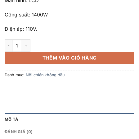
Màn hình: LCD
Công suất: 1400W
Điện áp: 110V.
Nồi Chiên Không Dầu Gourmia ART 5.7L số lượng
THÊM VÀO GIỎ HÀNG
Danh mục:
Nồi chiên không dầu
MÔ TẢ
ĐÁNH GIÁ (0)