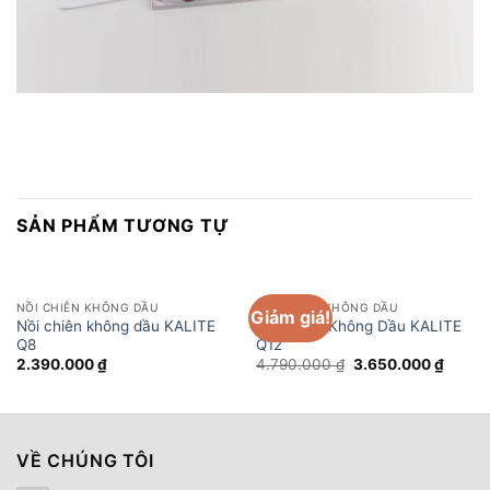
SẢN PHẨM TƯƠNG TỰ
NỒI CHIÊN KHÔNG DẦU
NỒI CHIÊN KHÔNG DẦU
Giảm giá!
Nồi chiên không dầu KALITE
Nồi Chiên Không Dầu KALITE
Q8
Q12
Giá
Giá
2.390.000
₫
4.790.000
₫
3.650.000
₫
gốc
hiện
là:
tại
4.790.000 ₫.
là:
3.650.
VỀ CHÚNG TÔI