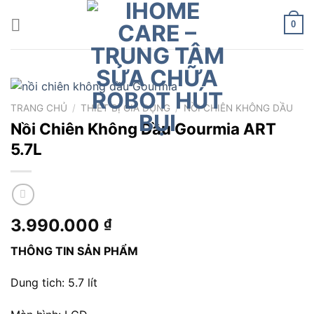
Chuyển
đến
0
nội
dung
TRANG CHỦ
/
THIẾT BỊ GIA DỤNG
/
NỒI CHIÊN KHÔNG DẦU
Nồi Chiên Không Dầu Gourmia ART
5.7L
3.990.000
₫
THÔNG TIN SẢN PHẨM
Dung tich: 5.7 lít