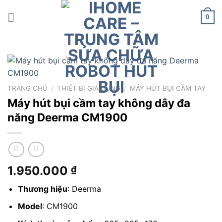
Chuyển
đến
0
nội
dung
TRANG CHỦ
/
THIẾT BỊ GIA DỤNG
/
MÁY HÚT BỤI CẦM TAY
Máy hút bụi cầm tay không dây đa
năng Deerma CM1900
1.950.000
₫
Thương hiệu
: Deerma
Model
: CM1900