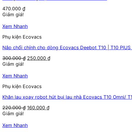
470.000
₫
Giảm giá!
Xem Nhanh
Phụ kiện Ecovacs
Nắp chổi chính cho dòng Ecovacs Deebot T10 | T10 PlUS |
Giá
Giá
300.000
₫
250.000
₫
gốc
hiện
Giảm giá!
là:
tại
300.000 ₫.
là:
Xem Nhanh
250.000 ₫.
Phụ kiện Ecovacs
Khăn lau xoay robot hút bụi lau nhà Ecovacs T10 Omni/ T
Giá
Giá
220.000
₫
160.000
₫
gốc
hiện
Giảm giá!
là:
tại
220.000 ₫.
là:
Xem Nhanh
160.000 ₫.