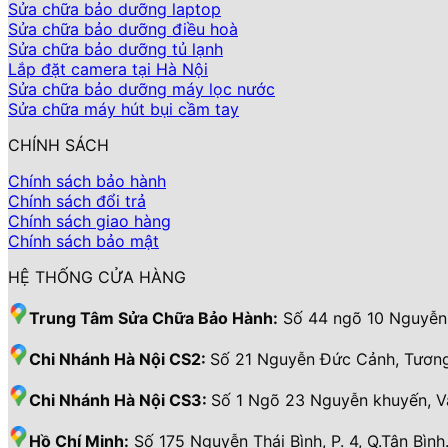
Sửa chữa bảo dưỡng laptop
Sửa chữa bảo dưỡng điều hoà
Sửa chữa bảo dưỡng tủ lạnh
Lắp đặt camera tại Hà Nội
Sửa chữa bảo dưỡng máy lọc nước
Sửa chữa máy hút bụi cầm tay
CHÍNH SÁCH
Chính sách bảo hành
Chính sách đổi trả
Chính sách giao hàng
Chính sách bảo mật
HỆ THỐNG CỬA HÀNG
Trung Tâm Sửa Chữa Bảo Hành:
Số 44 ngõ 10 Nguyễn 
Chi Nhánh Hà Nội CS2:
Số 21 Nguyễn Đức Cảnh, Tương
Chi Nhánh Hà Nội CS3:
Số 1 Ngõ 23 Nguyễn khuyến, 
Hồ Chí Minh:
Số 175 Nguyễn Thái Bình, P. 4, Q.Tân Bình