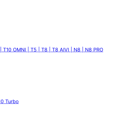
 T10 OMNI | T5 | T8 | T8 AIVI | N8 | N8 PRO
10 Turbo