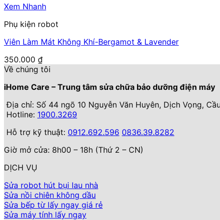
là:
tại
Xem Nhanh
480.000 ₫.
là:
Phụ kiện robot
350.000 ₫.
Viên Làm Mát Không Khí-Bergamot & Lavender
350.000
₫
Về chúng tôi
iHome Care – Trung tâm sửa chữa bảo dưỡng điện máy
Địa chỉ: Số 44 ngõ 10 Nguyễn Văn Huyên, Dịch Vọng, Cầu
Hotline:
1900.3269
Hỗ trợ kỹ thuật:
0912.692.596
0836.39.8282
Giờ mở cửa: 8h00 – 18h (Thứ 2 – CN)
DỊCH VỤ
Sửa robot hút bụi lau nhà
Sửa nồi chiên không dầu
Sửa bếp từ lấy ngay giá rẻ
Sửa máy tính lấy ngay