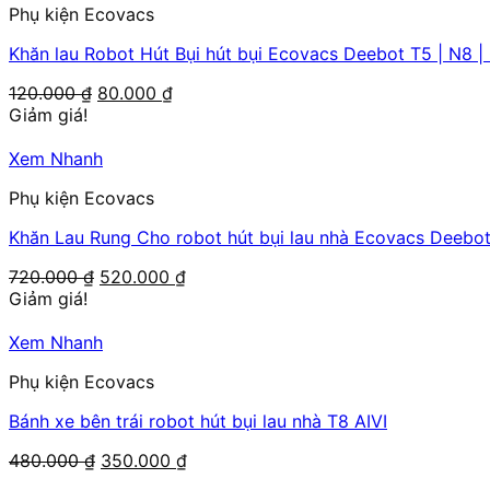
Phụ kiện Ecovacs
Khăn lau Robot Hút Bụi hút bụi Ecovacs Deebot T5 | N8
Giá
Giá
120.000
₫
80.000
₫
gốc
hiện
Giảm giá!
là:
tại
120.000 ₫.
là:
Xem Nhanh
80.000 ₫.
Phụ kiện Ecovacs
Khăn Lau Rung Cho robot hút bụi lau nhà Ecovacs Deebot
Giá
Giá
720.000
₫
520.000
₫
gốc
hiện
Giảm giá!
là:
tại
720.000 ₫.
là:
Xem Nhanh
520.000 ₫.
Phụ kiện Ecovacs
Bánh xe bên trái robot hút bụi lau nhà T8 AIVI
Giá
Giá
480.000
₫
350.000
₫
gốc
hiện