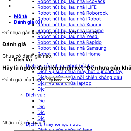
Robot hút bụi lau nhà Ecovacs
Robot
Robot hút bụi lau nhà ILIFE
W10
Robot hút bụi lau nhà Roborock
Mô tả
|
Robot hút bụi lau nhà iRobot
Đánh giá (0)
W10
Robot hút bụi lau nhà Xiaomi
Pro
Robot hút bụi lau nhà Dreame
Đế nhựa gắn khăn cho Robot W10 | W10 Pro
số
Robot hút bụi lau nhà Yeedi
lượng
Robot hút bụi lau nhà Rapido
Đánh giá
Robot hút bụi lau nhà Samsung
Robot hút bụi lau nhà iHome
Chưa có đánh giá nào.
Dịch Vụ
Dịch vụ sửa chữa robot hút bụi
Hãy là người đầu tiên nhận xét “Đế nhựa gắn kh
Dịch vụ sửa chữa máy hút bụi cầm tay
Dịch vụ sửa chữa nồi chiên không dầu
Đánh giá của bạn
*
Dịch vụ sửa chữa laptop
Dịch vụ bảo dưỡng điều hòa
Dịch vụ sửa chữa bếp từ
Dịch vụ sửa chữa loa đài amply
Dịch vụ sửa chữa nồi cơm điện
Dịch vụ sửa chữa quạt điện
Dịch vụ sửa chữa tivi
Nhận xét của bạn
*
Dịch vụ thay lõi lọc nước
Dịch vụ sửa chữa tủ lạnh