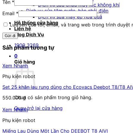
Tên
*
Dịch vụ sửa chữa máy lọc không khí
Dịch vụ sửa tăm nước, bàn chải điện
Email
*
Dịch vụ sửa máy ép hoa quả
Hệ thống cửa hàng
Lưu tên của tôi, email, và trang web trong trình duyệt n
Liên hệ
Blog Dịch Vụ
1900 3269
Sản phẩm tương tự
0
Giỏ hàng
Xem Nhanh
Phụ kiện robot
Set 25 khăn lau rung dùng cho Ecovacs Deebot T8/T8 AI
Chưa có sản phẩm trong giỏ hàng.
550.000
₫
Quay trở lại cửa hàng
Xem Nhanh
Phụ kiện robot
Miếng Lau Dùng Một Lần Cho DEEBOT T8 AIVI