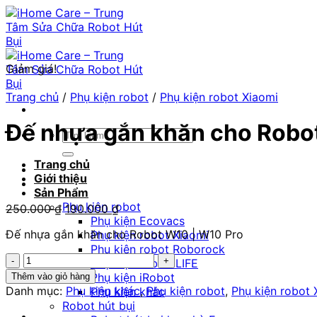
Chuyển
đến
nội
dung
Giảm giá!
Trang chủ
/
Phụ kiện robot
/
Phụ kiện robot Xiaomi
Đế nhựa gắn khăn cho Robo
Tìm
kiếm:
Trang chủ
Giới thiệu
Sản Phẩm
Phụ kiện robot
Giá
Giá
250.000
₫
190.000
₫
Phụ kiện Ecovacs
gốc
hiện
Đế nhựa gắn khăn cho Robot W10 | W10 Pro
Phụ kiện robot Xiaomi
là:
tại
Phụ kiện robot Roborock
250.000 ₫.
là:
Đế
Phụ kiện robot ILIFE
190.000 ₫.
nhựa
Phụ kiện iRobot
Thêm vào giỏ hàng
gắn
Danh mục:
Phụ kiện khác
,
Phụ kiện robot
,
Phụ kiện robot 
Phụ kiện khác
khăn
Robot hút bụi
cho