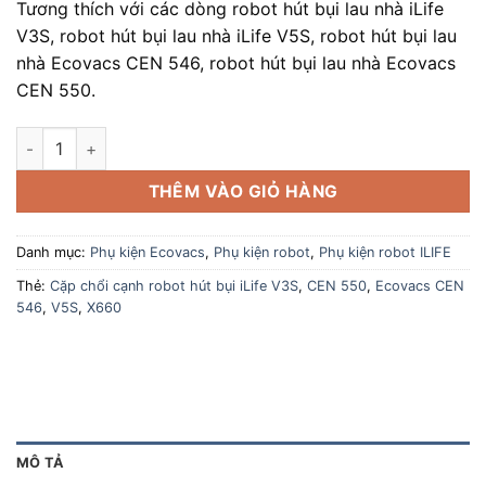
Tương thích với các dòng robot hút bụi lau nhà iLife
V3S, robot hút bụi lau nhà iLife V5S, robot hút bụi lau
nhà Ecovacs CEN 546, robot hút bụi lau nhà Ecovacs
CEN 550.
Cặp chổi cạnh robot hút bụi iLife V3S | V5S | X660 | Ecovacs
THÊM VÀO GIỎ HÀNG
Danh mục:
Phụ kiện Ecovacs
,
Phụ kiện robot
,
Phụ kiện robot ILIFE
Thẻ:
Cặp chổi cạnh robot hút bụi iLife V3S
,
CEN 550
,
Ecovacs CEN
546
,
V5S
,
X660
MÔ TẢ