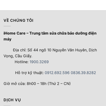
là:
tại
120.000 ₫.
là:
80.000 ₫.
VỀ CHÚNG TÔI
iHome Care – Trung tâm sửa chữa bảo dưỡng điện
máy
Địa chỉ: Số 44 ngõ 10 Nguyễn Văn Huyên, Dịch
Vọng, Cầu Giấy.
Hotline:
1900.3269
Hỗ trợ kỹ thuật:
0912.692.596
0836.39.8282
Giờ mở cửa: 8h00 – 18h (Thứ 2 – CN)
DỊCH VỤ