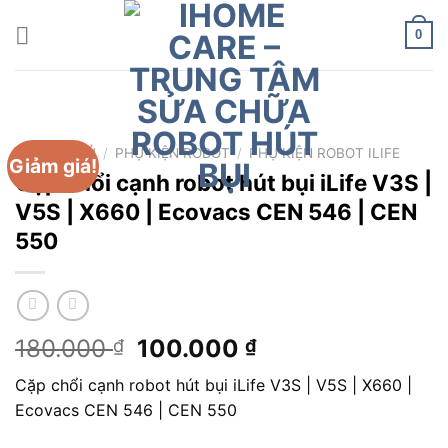
Chuyển
đến
0
nội
dung
TRANG CHỦ
/
PHỤ KIỆN ROBOT
/
PHỤ KIỆN ROBOT ILIFE
Giảm giá!
Cặp chổi cạnh robot hút bụi iLife V3S |
V5S | X660 | Ecovacs CEN 546 | CEN
550
Giá
Giá
180.000
100.000
₫
₫
gốc
hiện
Cặp chổi cạnh robot hút bụi iLife V3S | V5S | X660 |
là:
tại
Ecovacs CEN 546 | CEN 550
180.000 ₫.
là:
100.000 ₫.