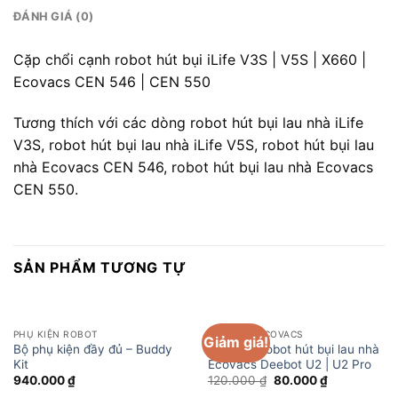
ĐÁNH GIÁ (0)
Cặp chổi cạnh robot hút bụi iLife V3S | V5S | X660 |
Ecovacs CEN 546 | CEN 550
Tương thích với các dòng robot hút bụi lau nhà iLife
V3S, robot hút bụi lau nhà iLife V5S, robot hút bụi lau
nhà Ecovacs CEN 546, robot hút bụi lau nhà Ecovacs
CEN 550.
SẢN PHẨM TƯƠNG TỰ
PHỤ KIỆN ROBOT
PHỤ KIỆN ECOVACS
Giảm giá!
Bộ phụ kiện đầy đủ – Buddy
Khăn lau robot hút bụi lau nhà
Kit
Ecovacs Deebot U2 | U2 Pro
Giá
Giá
940.000
₫
120.000
₫
80.000
₫
gốc
hiện