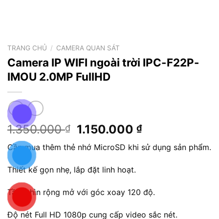
TRANG CHỦ
/
CAMERA QUAN SÁT
Camera IP WIFI ngoài trời IPC-F22P-
IMOU 2.0MP FullHD
Giá
Giá
1.350.000
1.150.000
₫
₫
gốc
hiện
Cần mua thêm thẻ nhớ MicroSD khi sử dụng sản phẩm.
là:
tại
1.350.000 ₫.
là:
Thiết kế gọn nhẹ, lắp đặt linh hoạt.
1.150.000 ₫.
Tầm nhìn rộng mở với góc xoay 120 độ.
Độ nét Full HD 1080p cung cấp video sắc nét.