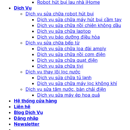
Robot hút bụi lau nhà iHome
Dịch Vụ
Dịch vụ sửa chữa robot hút bụi
Dịch vụ sửa chữa máy hút bụi cầm tay
Dịch vụ sửa chữa nồi chiên không dầu
Dịch vụ sửa chữa laptop
Dịch vụ bảo dưỡng điều hòa
Dịch vụ sửa chữa bếp từ
Dịch vụ sửa chữa loa đài amply
Dịch vụ sửa chữa nồi cơm điện
Dịch vụ sửa chữa quạt điện
Dịch vụ sửa chữa tivi
Dịch vụ thay lõi lọc nước
Dịch vụ sửa chữa tủ lạnh
Dịch vụ sửa chữa máy lọc không khí
Dịch vụ sửa tăm nước, bàn chải điện
Dịch vụ sửa máy ép hoa quả
Hệ thống cửa hàng
Liên hệ
Blog Dịch Vụ
Đăng nhập
Newsletter