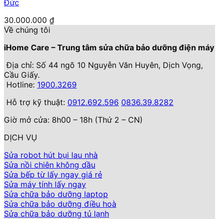
Đức
30.000.000
₫
Về chúng tôi
iHome Care – Trung tâm sửa chữa bảo dưỡng điện máy
Địa chỉ: Số 44 ngõ 10 Nguyễn Văn Huyên, Dịch Vọng,
Cầu Giấy.
Hotline:
1900.3269
Hỗ trợ kỹ thuật:
0912.692.596
0836.39.8282
Giờ mở cửa: 8h00 – 18h (Thứ 2 – CN)
DỊCH VỤ
Sửa robot hút bụi lau nhà
Sửa nồi chiên không dầu
Sửa bếp từ lấy ngay giá rẻ
Sửa máy tính lấy ngay
Sửa chữa bảo dưỡng laptop
Sửa chữa bảo dưỡng điều hoà
Sửa chữa bảo dưỡng tủ lạnh