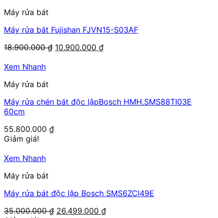
31.000.000 ₫.
Máy rửa bát
Máy rửa bát Fujishan FJVN15-S03AF
Giá
Giá
18.900.000
₫
10.900.000
₫
gốc
hiện
là:
tại
Xem Nhanh
18.900.000 ₫.
là:
Máy rửa bát
10.900.000 ₫.
Máy rửa chén bát độc lậpBosch HMH.SMS88TI03E
60cm
55.800.000
₫
Giảm giá!
Xem Nhanh
Máy rửa bát
Máy rửa bát độc lập Bosch SMS6ZCI49E
Giá
Giá
35.000.000
₫
26.499.000
₫