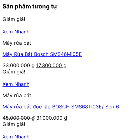
Sản phẩm tương tự
Giảm giá!
Xem Nhanh
Máy rửa bát
Máy Rửa Bát Bosch SMS46MI05E
Giá
Giá
33.000.000
₫
17.300.000
₫
gốc
hiện
Giảm giá!
là:
tại
33.000.000 ₫.
là:
Xem Nhanh
17.300.000 ₫.
Máy rửa bát
Máy rửa bát độc lập BOSCH SMS68TI03E/ Seri 6
Giá
Giá
45.000.000
₫
31.000.000
₫
gốc
hiện
Giảm giá!
là:
tại
45.000.000 ₫.
là:
Xem Nhanh