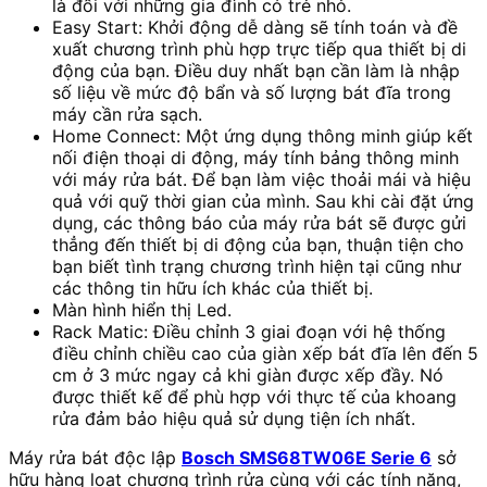
là đối với những gia đình có trẻ nhỏ.
Easy Start: Khởi động dễ dàng sẽ tính toán và đề
xuất chương trình phù hợp trực tiếp qua thiết bị di
động của bạn. Điều duy nhất bạn cần làm là nhập
số liệu về mức độ bẩn và số lượng bát đĩa trong
máy cần rửa sạch.
Home Connect: Một ứng dụng thông minh giúp kết
nối điện thoại di động, máy tính bảng thông minh
với máy rửa bát. Để bạn làm việc thoải mái và hiệu
quả với quỹ thời gian của mình. Sau khi cài đặt ứng
dụng, các thông báo của máy rửa bát sẽ được gửi
thẳng đến thiết bị di động của bạn, thuận tiện cho
bạn biết tình trạng chương trình hiện tại cũng như
các thông tin hữu ích khác của thiết bị.
Màn hình hiển thị Led.
Rack Matic: Điều chỉnh 3 giai đoạn với hệ thống
điều chỉnh chiều cao của giàn xếp bát đĩa lên đến 5
cm ở 3 mức ngay cả khi giàn được xếp đầy. Nó
được thiết kế để phù hợp với thực tế của khoang
rửa đảm bảo hiệu quả sử dụng tiện ích nhất.
Máy rửa bát độc lập
Bosch SMS68TW06E Serie 6
sở
hữu hàng loạt chương trình rửa cùng với các tính năng,