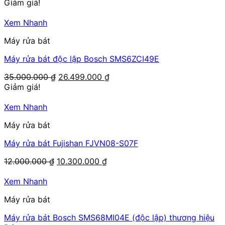
gốc
hiện
Giảm giá!
là:
tại
35.000.000 ₫.
là:
Xem Nhanh
26.499.000 ₫.
Máy rửa bát
Máy rửa bát độc lập Bosch SMS6ZCI49E
Giá
Giá
35.000.000
₫
26.499.000
₫
gốc
hiện
Giảm giá!
là:
tại
35.000.000 ₫.
là:
Xem Nhanh
26.499.000 ₫.
Máy rửa bát
Máy rửa bát Fujishan FJVN08-S07F
Giá
Giá
12.000.000
₫
10.300.000
₫
gốc
hiện
là:
tại
Xem Nhanh
12.000.000 ₫.
là:
Máy rửa bát
10.300.000 ₫.
Máy rửa bát Bosch SMS68MI04E (độc lập) thương hiệu