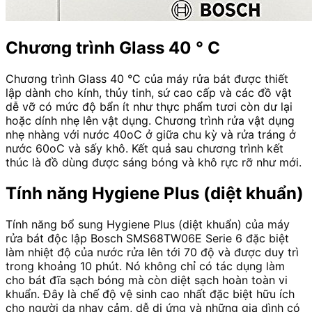
Chương trình Glass 40 ° C
Chương trình Glass 40 °C của máy rửa bát được thiết
lập dành cho kính, thủy tinh, sứ cao cấp và các đồ vật
dễ vỡ có mức độ bẩn ít như thực phẩm tươi còn dư lại
hoặc dính nhẹ lên vật dụng. Chương trình rửa vật dụng
nhẹ nhàng với nước 40oC ở giữa chu kỳ và rửa tráng ở
nước 60oC và sấy khô. Kết quả sau chương trình kết
thúc là đồ dùng được sáng bóng và khô rực rỡ như mới.
Tính năng Hygiene Plus (diệt khuẩn)
Tính năng bổ sung Hygiene Plus (diệt khuẩn) của máy
rửa bát độc lập Bosch SMS68TW06E Serie 6 đặc biệt
làm nhiệt độ của nước rửa lên tới 70 độ và được duy trì
trong khoảng 10 phút. Nó không chỉ có tác dụng làm
cho bát đĩa sạch bóng mà còn diệt sạch hoàn toàn vi
khuẩn. Đây là chế độ vệ sinh cao nhất đặc biệt hữu ích
cho người da nhạy cảm, dễ dị ứng và những gia dình có