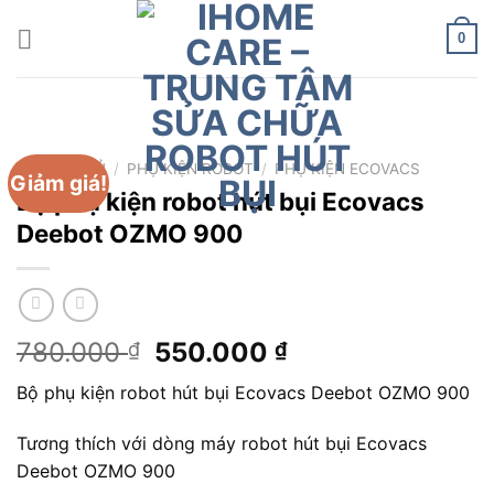
Chuyển
đến
0
nội
dung
TRANG CHỦ
/
PHỤ KIỆN ROBOT
/
PHỤ KIỆN ECOVACS
Giảm giá!
Bộ phụ kiện robot hút bụi Ecovacs
Deebot OZMO 900
Giá
Giá
780.000
550.000
₫
₫
gốc
hiện
Bộ phụ kiện robot hút bụi Ecovacs Deebot OZMO 900
là:
tại
780.000 ₫.
là:
Tương thích với dòng máy robot hút bụi Ecovacs
550.000 ₫.
Deebot OZMO 900