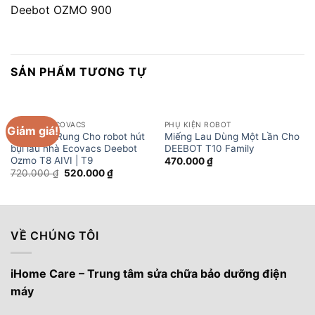
Deebot OZMO 900
SẢN PHẨM TƯƠNG TỰ
PHỤ KIỆN ECOVACS
PHỤ KIỆN ROBOT
Giảm giá!
Khăn Lau Rung Cho robot hút
Miếng Lau Dùng Một Lần Cho
bụi lau nhà Ecovacs Deebot
DEEBOT T10 Family
Ozmo T8 AIVI | T9
470.000
₫
Giá
Giá
720.000
₫
520.000
₫
gốc
hiện
là:
tại
720.000 ₫.
là:
520.000 ₫.
VỀ CHÚNG TÔI
iHome Care – Trung tâm sửa chữa bảo dưỡng điện
máy