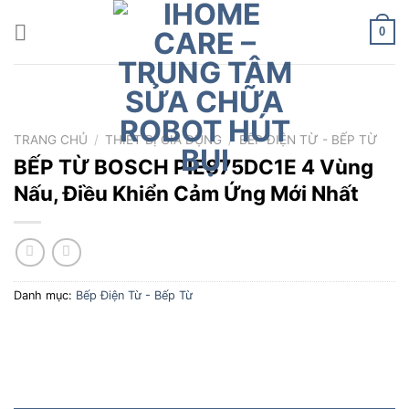
Chuyển
đến
0
nội
dung
TRANG CHỦ
/
THIẾT BỊ GIA DỤNG
/
BẾP ĐIỆN TỪ - BẾP TỪ
BẾP TỪ BOSCH PIE875DC1E 4 Vùng
Nấu, Điều Khiển Cảm Ứng Mới Nhất
Danh mục:
Bếp Điện Từ - Bếp Từ