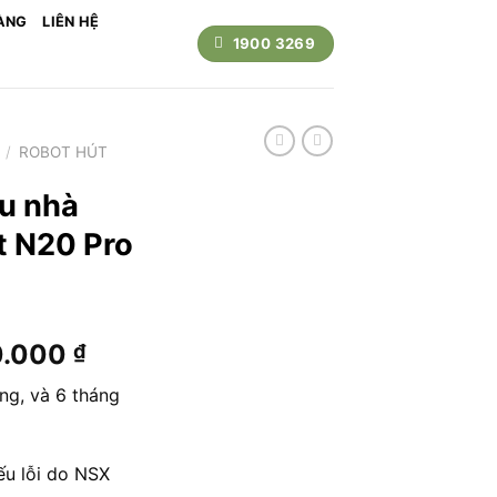
ÀNG
LIÊN HỆ
1900 3269
/
ROBOT HÚT
au nhà
t N20 Pro
Giá
0.000
₫
hiện
ng, và 6 tháng
tại
0.000 ₫.
là:
7.600.000 ₫.
ếu lỗi do NSX