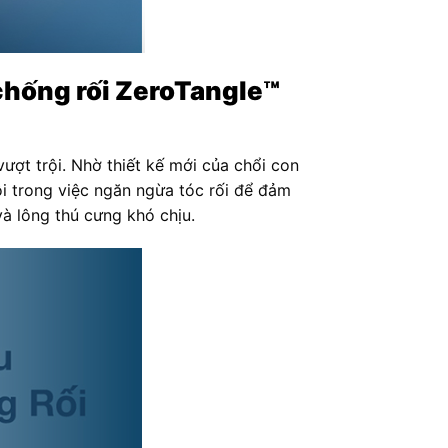
chống rối ZeroTangle™
ợt trội. Nhờ thiết kế mới của chổi con
ội trong việc ngăn ngừa tóc rối để đảm
và lông thú cưng khó chịu.