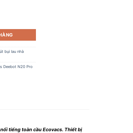
s Deebot N20 Pro chính hãng số lượng
 HÀNG
t bụi lau nhà
cs Deebot N20 Pro
ổi tiếng toàn cầu Ecovacs. Thiết bị