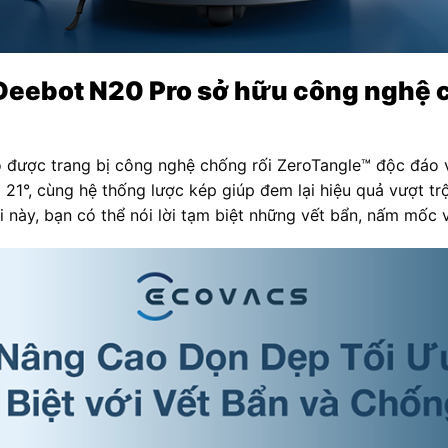
 Deebot N20 Pro sở hữu công nghệ 
được trang bị công nghệ chống rối ZeroTangle™ độc đáo vư
 21°, cùng hệ thống lược kép giúp đem lại hiệu quả vượt tr
i này, bạn có thể nói lời tạm biệt những vết bẩn, nấm mốc 