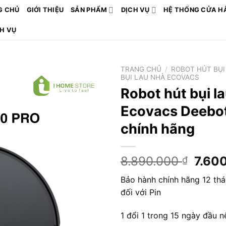
G CHỦ
GIỚI THIỆU
SẢN PHẨM
DỊCH VỤ
HỆ THỐNG CỬA H
CH VỤ
TRANG CHỦ
/
ROBOT HÚT BỤI
BỤI LAU NHÀ ECOVACS
Robot hút bụi l
Ecovacs Deebo
chính hãng
Giá
8.890.000
7.60
₫
gốc
Bảo hành chính hãng 12 thá
là:
đối với Pin
8.89
1 đổi 1 trong 15 ngày đầu n